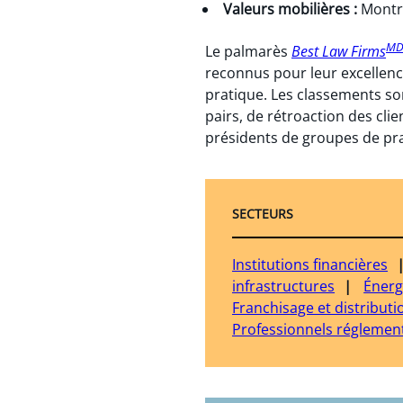
Valeurs mobilières :
Montr
M
Le palmarès
Best Law Firms
reconnus pour leur excellen
pratique. Les classements so
pairs, de rétroaction des cli
présidents de groupes de pra
SECTEURS
Institutions financières
infrastructures
Énerg
Franchisage et distributi
Professionnels réglemen