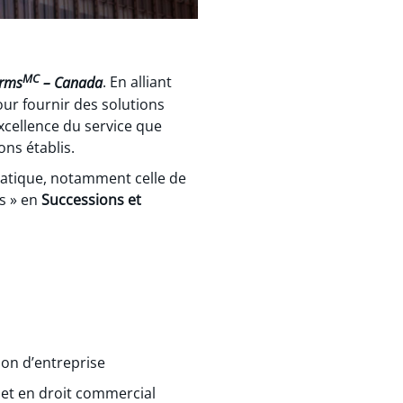
MC
irms
– Canada
. En alliant
our fournir des solutions
xcellence du service que
ons établis.
ratique, notamment celle de
ls » en
Successions et
tion d’entreprise
s et en droit commercial