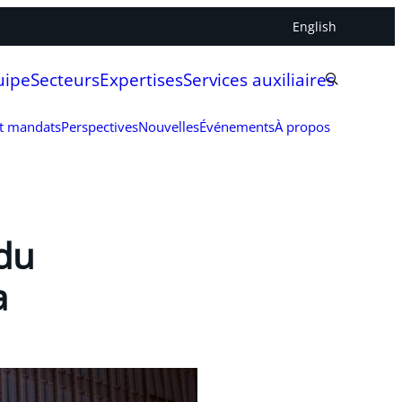
English
uipe
Secteurs
Expertises
Services auxiliaires
et mandats
Perspectives
Nouvelles
Événements
À propos
 du
a