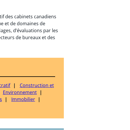
tif des cabinets canadiens
ue et de domaines de
ages, d’évaluations par les
recteurs de bureaux et des
ratif
Construction et
Environnement
s
Immobilier