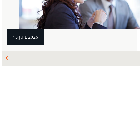
15 JUIL 2026
LITIGE SUCCESSORAL
Dans quelles circonstances le tribunal peut-
il « corriger » un testament ?
Peter Askew