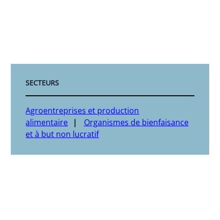
SECTEURS
Agroentreprises et production
alimentaire
Organismes de bienfaisance
et à but non lucratif