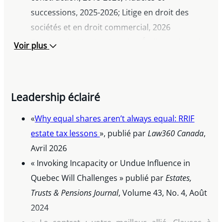
successions, 2025-2026; Litige en droit des
sociétés et en droit commercial, 2026
Benchmark Litigation Canada
– Étoile en devenir :
Voir plus
Résolution de litige, 2020-2024; Étoile du litige,
2025-2026
Leadership éclairé
«
Why equal shares aren’t always equal: RRIF
estate tax lessons
», publié par
Law360 Canada
,
Avril 2026
« Invoking Incapacity or Undue Influence in
Quebec Will Challenges » publié par
Estates,
Trusts & Pensions Journal
, Volume 43, No. 4, Août
2024