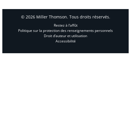
un marché volatile »,
Journal Constructo
, 4
février 2010
© 2026 Miller Thomson. Tous droits réservés.
Restez à l’affût
Politique sur la protection des renseignements personnels
Droit d’auteur et utilisation
Accessibilité