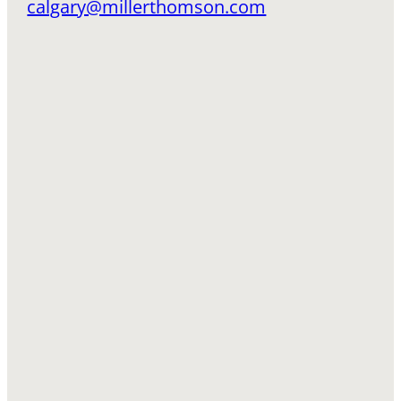
calgary@millerthomson.com