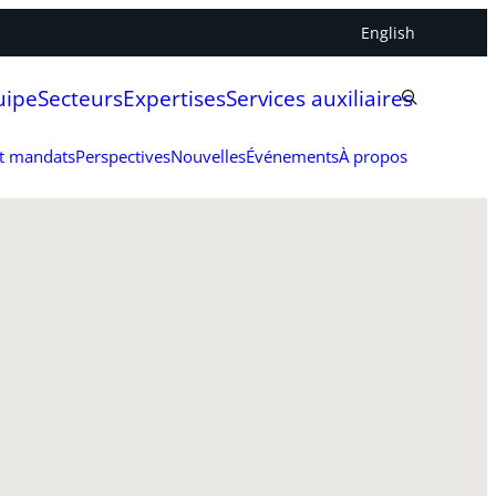
English
uipe
Secteurs
Expertises
Services auxiliaires
et mandats
Perspectives
Nouvelles
Événements
À propos