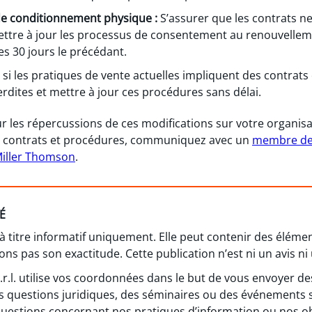
de conditionnement physique :
S’assurer que les contrats n
ttre à jour les processus de consentement au renouvelleme
s 30 jours le précédant.
r si les pratiques de vente actuelles impliquent des contrats
erdites et mettre à jour ces procédures sans délai.
r les répercussions de ces modifications sur votre organisa
os contrats et procédures, communiquez avec un
membre de
iller Thomson
.
É
 à titre informatif uniquement. Elle peut contenir des élém
ns pas son exactitude. Cette publication n’est ni un avis ni 
 s.r.l. utilise vos coordonnées dans le but de vous envoyer
s questions juridiques, des séminaires ou des événements 
questions concernant nos pratiques d’information ou nos obl