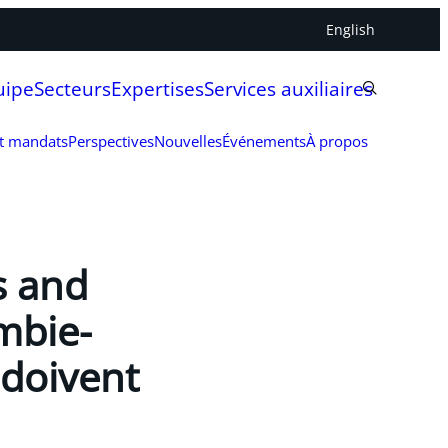
English
uipe
Secteurs
Expertises
Services auxiliaires
et mandats
Perspectives
Nouvelles
Événements
À propos
s and
mbie-
 doivent