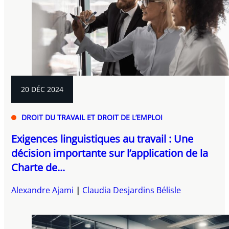
20 DÉC 2024
DROIT DU TRAVAIL ET DROIT DE L’EMPLOI
Exigences linguistiques au travail : Une
décision importante sur l’application de la
Charte de...
Alexandre Ajami
Claudia Desjardins Bélisle