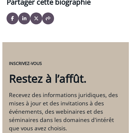
Partager cette biographie
Les bases du droit : les contrats
, Institut de la
propriété intellectuelle du Canada, 2007
«
Veuve Clicquot Ponsardin
v.
Boutiques Clicquot
Ltée
: Celebrity Is Not Everything
»
, 96
The
Trademark Reporter
, 2006
La protection des idées dans les propositions en
matière de contrats de design construction
,
INSCRIVEZ-VOUS
INFONEX, 2002
Restez à l’affût.
Recevez des informations juridiques, des
mises à jour et des invitations à des
événements, des webinaires et des
séminaires dans les domaines d'intérêt
que vous avez choisis.