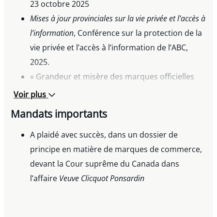
23 octobre 2025
Mises à jour provinciales sur la vie privée et l’accès à
l’information
, Conférence sur la protection de la
vie privée et l’accès à l’information de l’ABC,
2025.
« Grandeur et misère des marques officielles
»,
Développements récents en droit de la propriété
Voir plus
intellectuelle
, Barreau du Québec, 2017
Mandats importants
Présomptions en matière de propriété intellectuelle :
ce que les avocats (de contentieux) devraient savoir
A plaidé avec succès, dans un dossier de
,
Association du Barreau Canadien, 2017
principe en matière de marques de commerce,
« La Loi de mise en oeuvre de l’AÉCG entre en
devant la Cour suprême du Canada dans
vigueur et accorde une protection à des
l’affaire
Veuve Clicquot Ponsardin
indications géographiques supplémentaires »,
Le réseau alimentaire : les agroentreprises