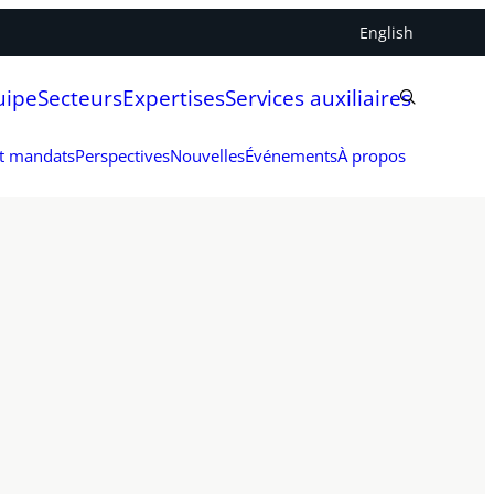
English
uipe
Secteurs
Expertises
Services auxiliaires
et mandats
Perspectives
Nouvelles
Événements
À propos