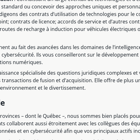
ons standard ou concevoir des approches uniques et personn
igeons des contrats d’utilisation de technologies pour le 
t; contrats de licence; accords de service et d’autres contra
es routes de recharge à induction pour véhicules électrique
nent au fait des avancées dans les domaines de l’intelligence 
 cybersécurité. Ils vous conseilleront sur le développement
ations numériques.
aissance spécialisée des questions juridiques complexes et v
ansactions de fusion et d’acquisition. Elle offre de plus un
l’environnement et le divertissement.
le
provinces – dont le Québec –, nous sommes bien placés pour
s collaborent aussi étroitement avec les collègues des équip
onnées et en cybersécurité afin que vos principaux actifs 