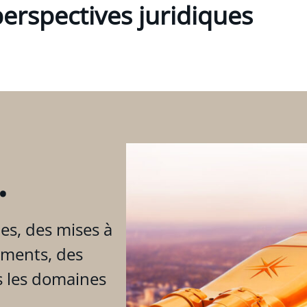
erspectives juridiques
.
es, des mises à
ements, des
s les domaines