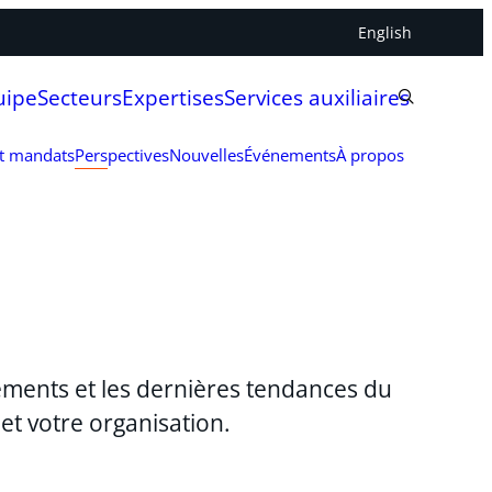
English
uipe
Secteurs
Expertises
Services auxiliaires
et mandats
Perspectives
Nouvelles
Événements
À propos
ements et les dernières tendances du
et votre organisation.