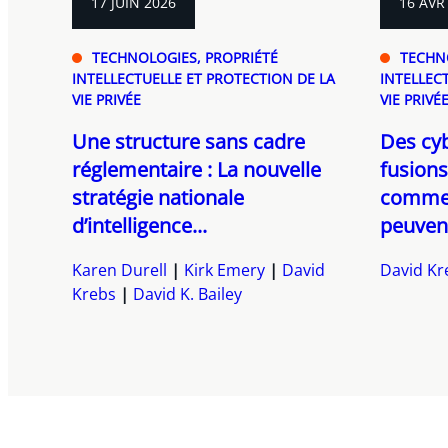
17 JUIN 2026
16 AVR
TECHNOLOGIES, PROPRIÉTÉ
TECHN
INTELLECTUELLE ET PROTECTION DE LA
INTELLEC
VIE PRIVÉE
VIE PRIVÉ
Une structure sans cadre
Des cyb
réglementaire : La nouvelle
fusions
stratégie nationale
commen
d’intelligence...
peuvent 
Karen Durell
Kirk Emery
David
David Kr
Krebs
David K. Bailey