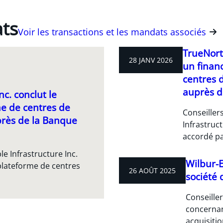
ats
Voir les transactions et les mandats associés
TrueNorth
28 JANV 2026
un finan
centres 
auprès d
c. conclut le
me de centres de
Conseiller
rès de la Banque
Infrastruc
accordé pa
e Infrastructure Inc.
Wilbur-El
plateforme de centres
26 AOÛT 2025
société
Conseiller
concernan
acquisitio