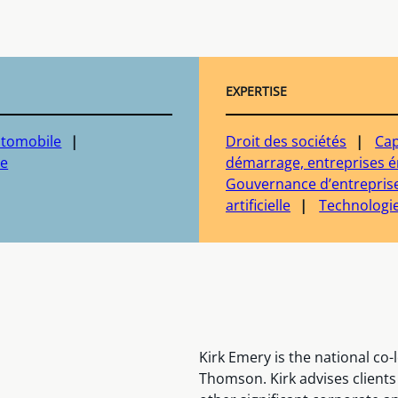
EXPERTISE
tomobile
Droit des sociétés
Cap
ie
démarrage, entreprises é
Gouvernance d’entrepris
artificielle
Technologi
Kirk Emery is the national co-
Thomson. Kirk advises client