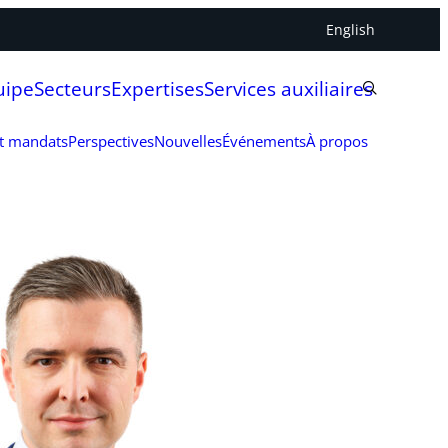
English
uipe
Secteurs
Expertises
Services auxiliaires
et mandats
Perspectives
Nouvelles
Événements
À propos