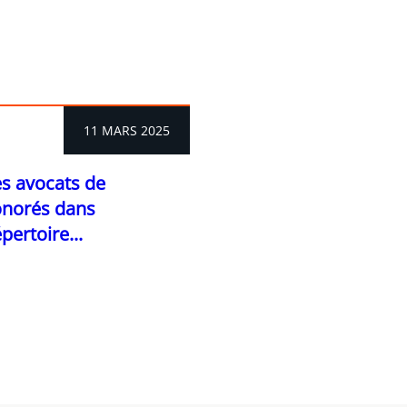
11 MARS 2025
es avocats de
onorés dans
pertoire...