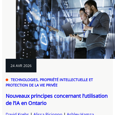
24 AVR 2026
TECHNOLOGIES, PROPRIÉTÉ INTELLECTUELLE ET
PROTECTION DE LA VIE PRIVÉE
Nouveaux principes concernant l’utilisation
de l’IA en Ontario
David Krebs
Alissa Ricioppo
Ashley Hamza