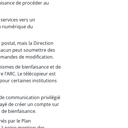
faisance de procéder au
s services vers un
au numérique du
postal, mais la Direction
chacun peut soumettre des
 demandes de modification.
anismes de bienfaisance et de
 l’ARC. Le télécopieur est
pour certaines institutions
e communication privilégié
essayé de créer un compte sur
 de bienfaisance.
hés par le Plan
it à peine mention des