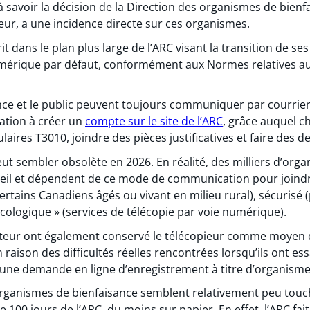
à savoir la décision de la Direction des organismes de bien
ieur, a une incidence directe sur ces organismes.
rit dans le plan plus large de l’ARC visant la transition de se
umérique par défaut, conformément aux Normes relatives 
ce et le public peuvent toujours communiquer par courrier 
ation à créer un
compte sur le site de l’ARC
, grâce auquel 
aires T3010, joindre des pièces justificatives et faire des
peut sembler obsolète en 2026. En réalité, des milliers d’org
reil et dépendent de ce mode de communication pour joindre
rtains Canadiens âgés ou vivant en milieu rural), sécurisé (
écologique » (services de télécopie par voie numérique).
eur ont également conservé le télécopieur comme moyen d
en raison des difficultés réelles rencontrées lorsqu’ils ont 
r une demande en ligne d’enregistrement à titre d’organisme
 organismes de bienfaisance semblent relativement peu touc
e 100 jours de l’ARC, du moins sur papier. En effet, l’ARC fa