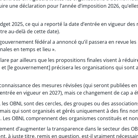
uire une déclaration pour l’année d’imposition 2026, qu’ell
dget 2025, ce qui a reporté la date d’entrée en vigueur des 
tre au-delà de cette date).
gouvernement fédéral a annoncé qu’il passera en revue les 
nales en temps et lieu ».
are par ailleurs que les propositions finales visent à rédu
et [le gouvernement] précisera les organisations qui sont a
onnaissance des mesures révisées (qui seront publiées en 
trée en vigueur en 2027), mais ce changement de cap a été
, les OBNL sont des cercles, des groupes ou des association
mais qui sont organisés et gérés uniquement à des fins non 
). Les OBNL comprennent des organismes constitués et non 
nement d’augmenter la transparence dans le secteur des OB
ont, à juste titre, remis en question, est-il vraiment nécessa