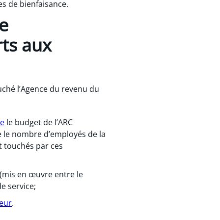
es de bienfaisance.
e
rts aux
uché l’Agence du revenu du
re
le budget de l’ARC
re le nombre d’employés de la
nt touchés par ces
(mis en œuvre entre le
e service;
ieur
.