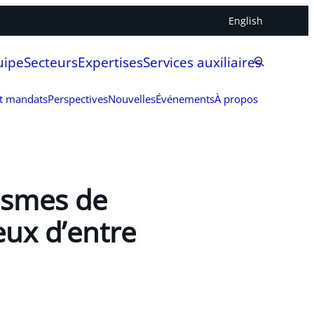
English
uipe
Secteurs
Expertises
Services auxiliaires
et mandats
Perspectives
Nouvelles
Événements
À propos
ismes de
eux d’entre