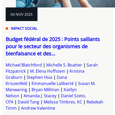
04 NOV 2025
IMPACT SOCIAL
Budget fédéral de 2025 : Points saillants
pour le secteur des organismes de
bienfaisance et des...
Michael Blatchford
Michelle S. Boatter
Sarah
Fitzpatrick
M. Elena Hoffstein
Kristina
Graburn
Stephen Hsia
Dana
Kriszenfeld
Emmanuelle Laliberté
Susan M.
Manwaring
Bryan Millman
Kaitlyn
Nelson
Amanda J. Stacey
Daniel Szeto,
CPA
David Tang
Melissa Timbres, KC
Rebekah
Timm
Andrew Valentine