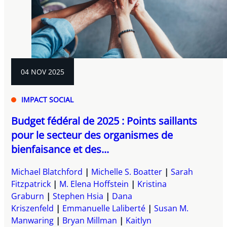
04 NOV 2025
IMPACT SOCIAL
Budget fédéral de 2025 : Points saillants
pour le secteur des organismes de
bienfaisance et des...
Michael Blatchford
Michelle S. Boatter
Sarah
Fitzpatrick
M. Elena Hoffstein
Kristina
Graburn
Stephen Hsia
Dana
Kriszenfeld
Emmanuelle Laliberté
Susan M.
Manwaring
Bryan Millman
Kaitlyn