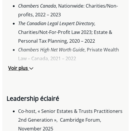
Chambers Canada
, Nationwide: Charities/Non-
profits, 2022 – 2023
The Canadian Legal Lexpert Directory
,
Charities/Not-For-Profit Law 2023; Estate &
Personal Tax Planning, 2020 – 2022
Chambers High Net Worth Guide
, Private Wealth
Law – Canada, 2021 – 2022
Rundle Gold Medal, Victoria College (University
Voir plus
of Toronto), awarded to the graduating student
with highest standing among candidates for the
bachelor of commerce degree
Leadership éclairé
Osgoode Society for Canadian Legal History
Co-host, « Senior Estates & Trusts Practitioners
Prize, awarded for placing in the top 25 overall
2nd Generation », Cambridge Forum,
in the bar admission exams
November 2025