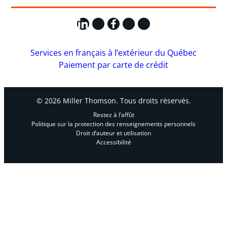
LinkedIn
X
Facebook
Instagram
YouTube
Services en français à l’extérieur du Québec
Paiement par carte de crédit
© 2026 Miller Thomson. Tous droits réservés.
Restez à l’affût
Politique sur la protection des renseignements personnels
Droit d’auteur et utilisation
Accessibilité