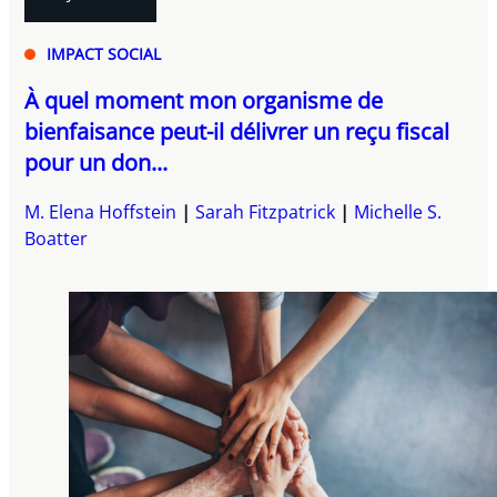
IMPACT SOCIAL
À quel moment mon organisme de
bienfaisance peut-il délivrer un reçu fiscal
pour un don...
M. Elena Hoffstein
Sarah Fitzpatrick
Michelle S.
Boatter