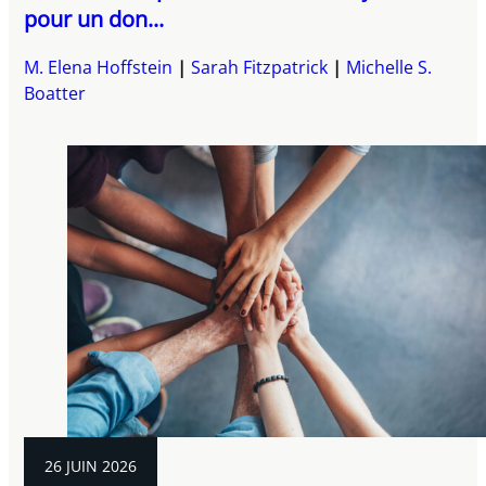
pour un don...
M. Elena Hoffstein
Sarah Fitzpatrick
Michelle S.
Boatter
26 JUIN 2026