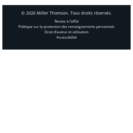
© 2026 Miller Thomson. Tous droits réservés.
Restez à l’affût
Politique sur la protection des renseignements personnels
Droit d’auteur et utilisation
Accessibilité