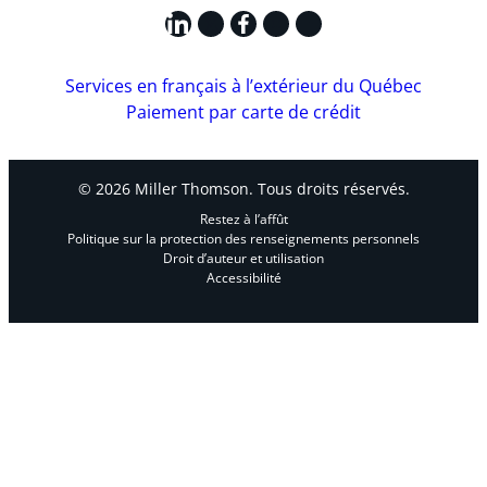
LinkedIn
X
Facebook
Instagram
YouTube
Services en français à l’extérieur du Québec
Paiement par carte de crédit
© 2026 Miller Thomson. Tous droits réservés.
Restez à l’affût
Politique sur la protection des renseignements personnels
Droit d’auteur et utilisation
Accessibilité