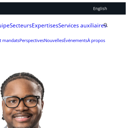
English
uipe
Secteurs
Expertises
Services auxiliaires
et mandats
Perspectives
Nouvelles
Événements
À propos