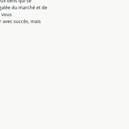
ux défis qui se
galée du marché et de
s vous
 avec succès, mais