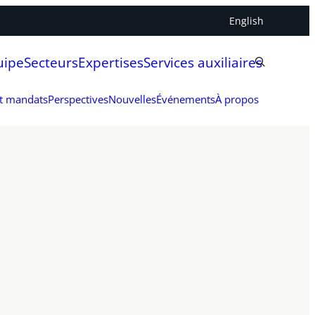
English
uipe
Secteurs
Expertises
Services auxiliaires
et mandats
Perspectives
Nouvelles
Événements
À propos