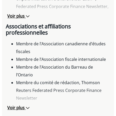
Federated Press Corporate Finance Newsletter,
janvier 2023
Voir plus
Conférencier, « New Tax Planning Strategies
Associations et affiliations
and Reporting Requirements », 12th Business
professionnelles
Law Summit, Barreau de l’Ontario, mai 2022
Membre de l’Association canadienne d’études
Coauteur, « CRA Clarifies its Concession on
fiscales
Earnout Requirements », Federated Press
Membre de l’Association fiscale internationale
Corporate Finance Newsletter, janvier 2022
Membre de l’Association du Barreau de
Conférencier, « New Tax Planning Strategies
l’Ontario
and Reporting Requirements », 12th Business
Membre du comité de rédaction, Thomson
Law Summit, Barreau de l’Ontario, janvier 2022
Reuters Federated Press Corporate Finance
Conférencier, « Spotting the Issues for Business
Newsletter
Transactions », Taxation Issues for General
Practitioners, Barreau de l’Ontario, septembre
Voir plus
2021