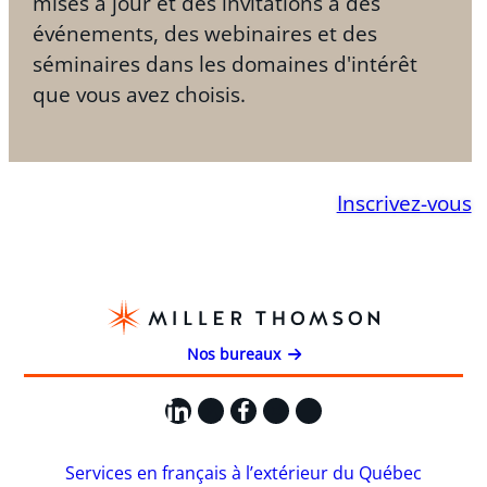
mises à jour et des invitations à des
événements, des webinaires et des
Auteur, « Practical Law’s Private Acquisitions
séminaires dans les domaines d'intérêt
Multi-Jurisdictional Guide – Country
que vous avez choisis.
Commentary – Canada », Thomson Reuters,
2017 (et depuis 2014)
Conférencier, « Spotting the Tax Issues in
Business Transactions », Taxation for General
Inscrivez-vous
Practitioners Conference, Barreau du Haut-
Canada, septembre 2016
Auteur, « Paiement fait à titre de
remboursement exonéré de la retenue d’impôt
Nos bureaux
», Fondation canadienne de fiscalité, Faits
saillants en fiscalité canadienne, 23(4), avril 2015
LinkedIn
X
Facebook
Instagram
YouTube
Co-conférencier, « Managing the Sales of
Canadian Businesses – A Vendor’s Perspective
Services en français à l’extérieur du Québec