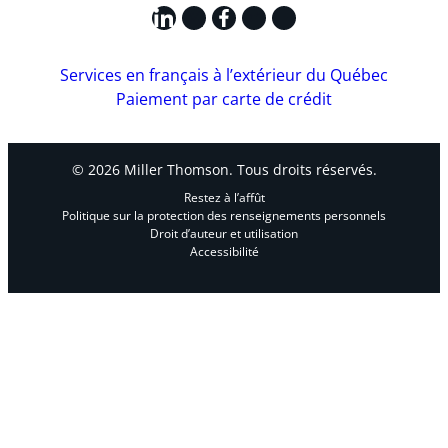
LinkedIn
X
Facebook
Instagram
YouTube
Services en français à l’extérieur du Québec
Paiement par carte de crédit
© 2026 Miller Thomson. Tous droits réservés.
Restez à l’affût
Politique sur la protection des renseignements personnels
Droit d’auteur et utilisation
Accessibilité