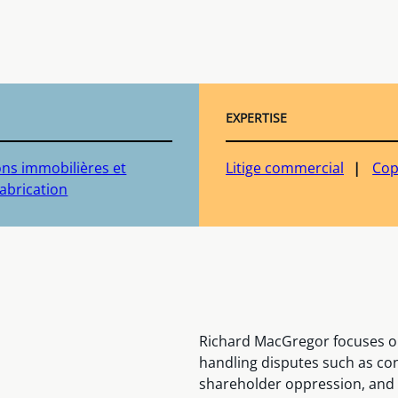
EXPERTISE
ons immobilières et
Litige commercial
Cop
abrication
Richard MacGregor focuses on
handling disputes such as con
shareholder oppression, and 