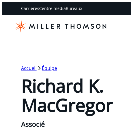
Carrières
Centre média
Bureaux
Accueil
Équipe
Richard K.
MacGregor
Associé