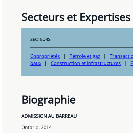
Secteurs et Expertises
SECTEURS
Copropriétés
Pétrole et gaz
Transacti
baux
Construction et infrastructures
F
Biographie
ADMISSION AU BARREAU
Ontario, 2014