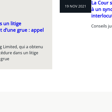
La Cour s
19 NOV 2021
à un synd
interlocu
 un litige
Conseils ju
t d’une grue : appel
g Limited, qui a obtenu
cédure dans un litige
 grue