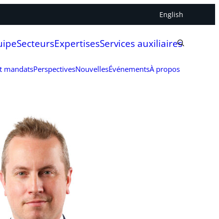
English
uipe
Secteurs
Expertises
Services auxiliaires
et mandats
Perspectives
Nouvelles
Événements
À propos