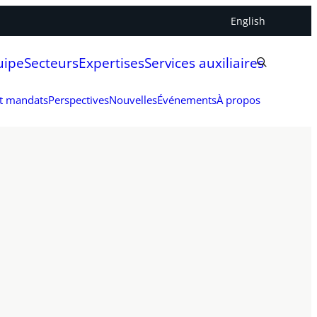
English
uipe
Secteurs
Expertises
Services auxiliaires
et mandats
Perspectives
Nouvelles
Événements
À propos