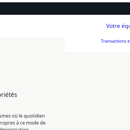
Votre éq
Transactions 
riétés
smes où le quotidien
propres à ce mode de
dministration,