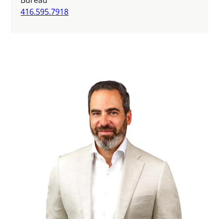
Bureau
416.595.7918