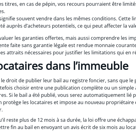
s titres, en cas de pépin, vos recours pourraient être limit
es.
signifie souvent vendre dans les mêmes conditions. Cette li
été auprès d’acheteurs potentiels, ce qui peut affecter la val
luer les garanties offertes, mais aussi comprendre les impl
ente faite sans garantie légale est rendue monnaie courante
 attraits nécessaires pour justifier les limitations qui en r
locataires dans l’immeuble
le droit de publier leur bail au registre foncier, sans que le 
efois choisir entre une publication complète ou un simple a
es. Si le bail a été publié, vous serez automatiquement lié pa
on protège les locataires et impose au nouveau propriétaire d
r.
 qu’il reste plus de 12 mois à sa durée, la loi offre une écha
re fin au bail en envoyant un avis écrit de six mois au locat