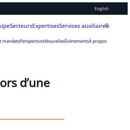
English
uipe
Secteurs
Expertises
Services auxiliaires
et mandats
Perspectives
Nouvelles
Événements
À propos
lors d’une