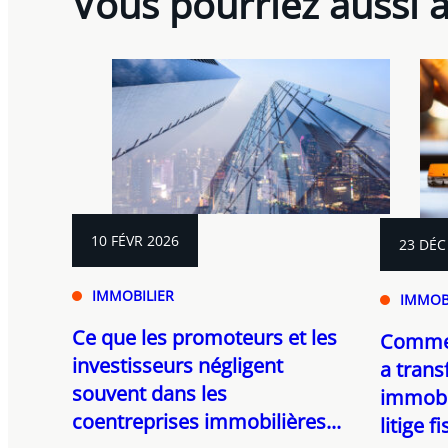
Vous pourriez aussi 
10 FÉVR 2026
23 DÉC
IMMOBILIER
IMMOB
Ce que les promoteurs et les
Commen
investisseurs négligent
a trans
souvent dans les
immobil
coentreprises immobilières...
litige fi