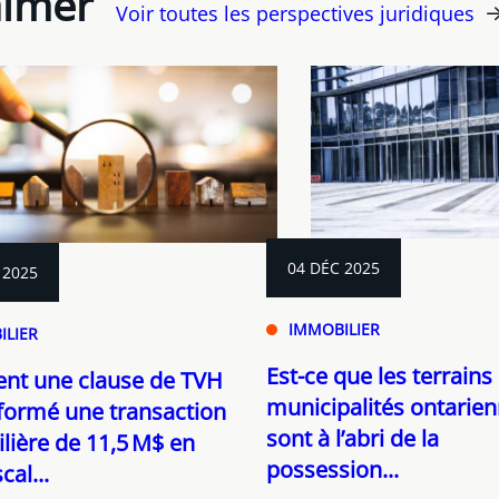
aimer
Voir toutes les perspectives juridiques
04 DÉC 2025
 2025
IMMOBILIER
ILIER
Est-ce que les terrains
t une clause de TVH
municipalités ontarie
formé une transaction
sont à l’abri de la
ière de 11,5 M$ en
possession...
scal...