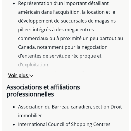
Représentation d’un important détaillant
américain dans l’acquisition, la location et le
développement de succursales de magasins
piliers intégrés à des mégacentres
commerciaux ou à proximité un peu partout au
Canada, notamment pour la négociation
d’ententes de servitude réciproque et
d’exploitation.
Représentation de preneurs fermes dans le
Voir plus
cadre du premier appel public à l’épargne de
Associations et affiliations
plusieurs FPI détenant des immeubles
professionnelles
commerciaux et à logements multiples.
Association du Barreau canadien, section Droit
Représentation de l’acquéreur d’un portefeuille
immobilier
de 12 immeubles industriels situés un peu
International Council of Shopping Centres
partout au Canada.