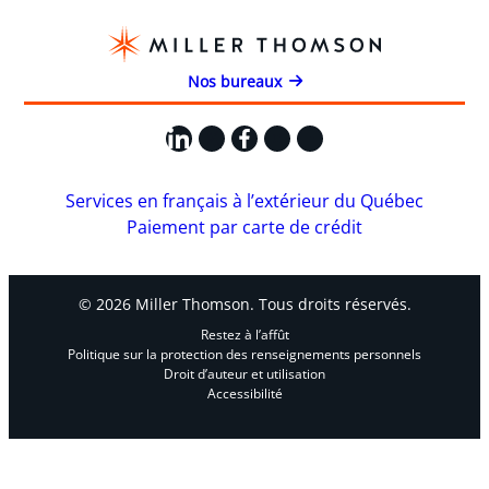
Nos bureaux
LinkedIn
X
Facebook
Instagram
YouTube
Services en français à l’extérieur du Québec
Paiement par carte de crédit
© 2026 Miller Thomson. Tous droits réservés.
Restez à l’affût
Politique sur la protection des renseignements personnels
Droit d’auteur et utilisation
Accessibilité