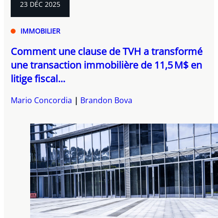
23 DÉC 2025
IMMOBILIER
Comment une clause de TVH a transformé
une transaction immobilière de 11,5 M$ en
litige fiscal...
Mario Concordia
Brandon Bova