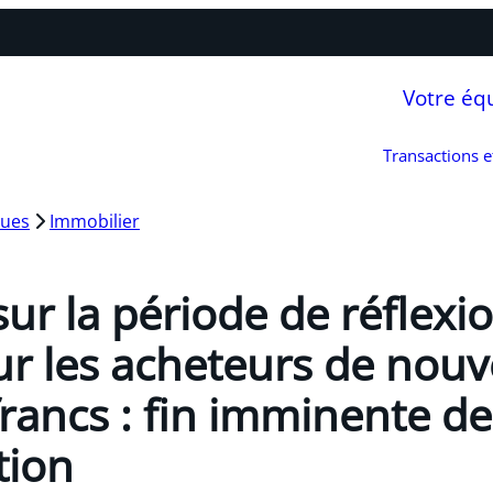
Votre éq
Transactions 
ques
Immobilier
ur la période de réflexi
ur les acheteurs de nou
rancs : fin imminente de
tion