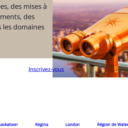
es, des mises à
ements, des
s les domaines
Inscrivez-vous
Saskatoon
Regina
London
Région de Wate