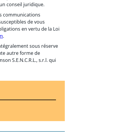
un conseil juridique.
 des communications
susceptibles de vous
igations en vertu de la Loi
om
.
 intégralement sous réserve
ute autre forme de
n S.E.N.C.R.L., s.r.l. qui