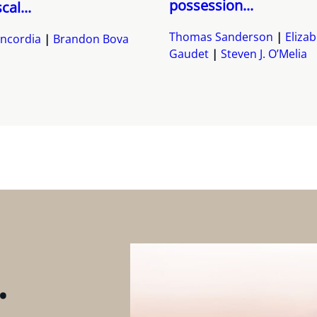
possession...
scal...
Thomas Sanderson
Eliza
ncordia
Brandon Bova
Gaudet
Steven J. O’Melia
.