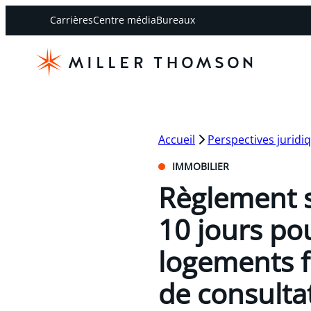
Carrières
Centre média
Bureaux
Accueil
Perspectives juridi
IMMOBILIER
Règlement s
10 jours po
logements f
de consulta