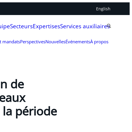
English
uipe
Secteurs
Expertises
Services auxiliaires
et mandats
Perspectives
Nouvelles
Événements
À propos
on de
veaux
 la période