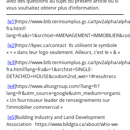
avez des questions au sujet du présent article ou si
vous souhaitez obtenir plus d’information.
[e1]
https://www.btb.termiumplus.gc.ca/tpv2alpha/alpha
fra.html?
lang=fra&i=1&srchtxt=AMENAGEMENT+IMMOBILIER&cod
[e2]
https://kpec.ca/contact Ils utilisent le symbole
« + » dans leur logo seulement. Ailleurs, c’est le « & »
[e3]
https://www.btb.termiumplus.gc.ca/tpv2alpha/alpha
fra.html?lang=fra&i=1&srchtxt=SINGLE-
DETACHED+HOUSE&codom2nd_wet=1#resultrecs
[e4]
https://www.altusgroup.com/?lang=fr?
lang=fr&utm_source=google&utm_medium=organic
« Un fournisseur leader de renseignements sur
l’immobilier commercial »
[e5]
Building Industry and Land Development
Association https://www.bildgta.ca/about/who-we-