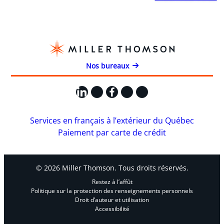
Nos bureaux
LinkedIn
X
Facebook
Instagram
YouTube
Services en français à l’extérieur du Québec
Paiement par carte de crédit
© 2026 Miller Thomson. Tous droits réservés.
Restez à l’affût
Politique sur la protection des renseignements personnels
Droit d’auteur et utilisation
Accessibilité