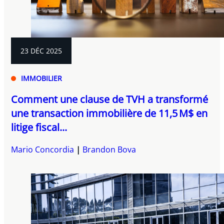
23 DÉC 2025
IMMOBILIER
Comment une clause de TVH a transformé
une transaction immobilière de 11,5 M$ en
litige fiscal...
Mario Concordia
Brandon Bova