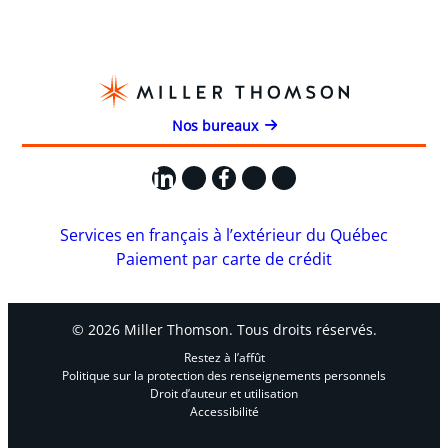
Nos bureaux
LinkedIn
X
Facebook
Instagram
YouTube
Services en français à l’extérieur du Québec
Paiement par carte de crédit
© 2026 Miller Thomson. Tous droits réservés.
Restez à l’affût
Politique sur la protection des renseignements personnels
Droit d’auteur et utilisation
Accessibilité