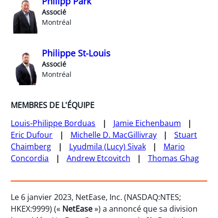
Philipp Park
Associé
Montréal
Philippe St-Louis
Associé
Montréal
MEMBRES DE L'ÉQUIPE
Louis-Philippe Borduas
Jamie Eichenbaum
Eric Dufour
Michelle D. MacGillivray
Stuart
Chaimberg
Lyudmila (Lucy) Sivak
Mario
Concordia
Andrew Etcovitch
Thomas Ghag
Le 6 janvier 2023, NetEase, Inc. (NASDAQ:NTES;
HKEX:9999) («
NetEase
») a annoncé que sa division