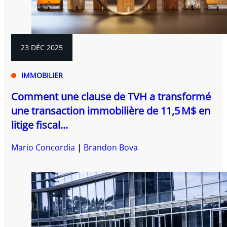
23 DÉC 2025
IMMOBILIER
Comment une clause de TVH a transformé
une transaction immobilière de 11,5 M$ en
litige fiscal...
Mario Concordia
Brandon Bova