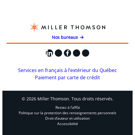
Nos bureaux
LinkedIn
X
Facebook
Instagram
YouTube
Services en français à l’extérieur du Québec
Paiement par carte de crédit
© 2026 Miller Thomson. Tous droits réservés.
Restez à l’affût
Politique sur la protection des renseignements personnels
Droit d’auteur et utilisation
Accessibilité