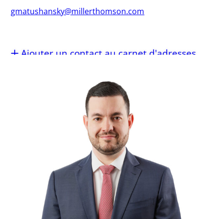
gmatushansky@millerthomson.com
Ajouter un contact au carnet d'adresses