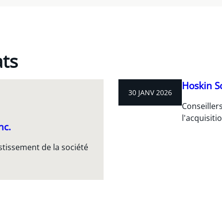
ats
Hoskin Sc
30 JANV 2026
Conseillers
l'acquisit
nc.
stissement de la société