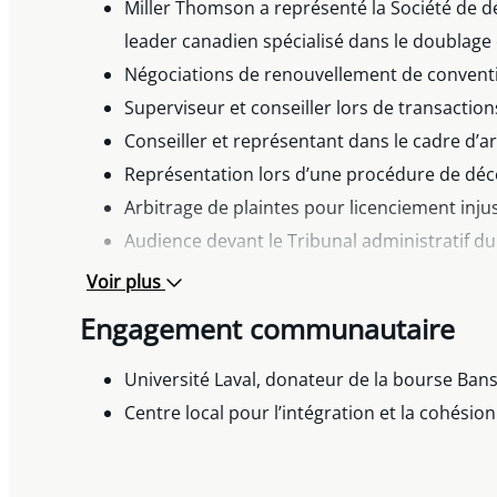
Miller Thomson a représenté la Société de d
leader canadien spécialisé dans le doublage 
Négociations de renouvellement de convention
Superviseur et conseiller lors de transactio
Conseiller et représentant dans le cadre d’ar
Représentation lors d’une procédure de décer
Arbitrage de plaintes pour licenciement injust
Audience devant le Tribunal administratif du 
interdites.
Voir plus
Audience devant le Tribunal administratif du
Engagement communautaire
Enquêteur externe pour des plaintes de dis
Clauses restrictives – audience d’injonction d
Université Laval, donateur de la bourse Ban
sollicitation.
Centre local pour l’intégration et la cohésion
Licenciements individuels et collectifs (comp
Audience devant le Tribunal administratif du 