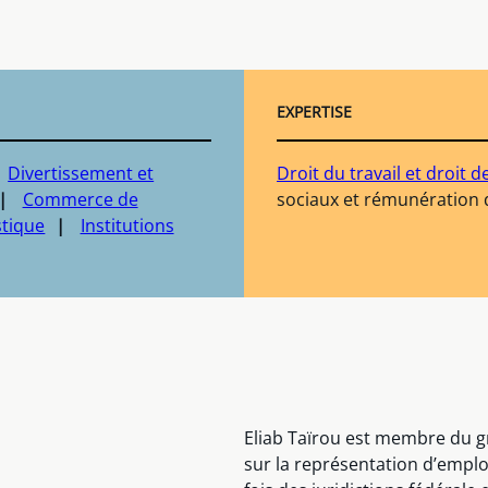
EXPERTISE
Divertissement et
Droit du travail et droit d
Commerce de
sociaux et rémunération d
stique
Institutions
Eliab Taïrou est membre du gr
sur la représentation d’employ