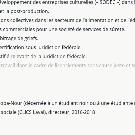
éveloppement des entreprises culturelles (« SODEC ») dans l
et la post-production.
s collectives dans les secteurs de l’alimentation et de l’é
ns commerciales pour une société de services de sûreté.
bitrage de griefs.
tification sous juridiction fédérale.
ifié relevant de la juridiction fédérale.
travail dans le cadre de licenciements sans cause juste et su
 travail dans le cadre de plaintes de harcèlement psycholog
crimination et de harcèlement psychologique.
evant les tribunaux civils et conseils relatifs aux clauses d
soba-Nour (décernée à un étudiant noir ou à une étudiante n
 sociale (CLICS Laval), directeur, 2016-2018
étences provinciale et fédérale).
travail dans le cadre de contestations liées à des accidents 