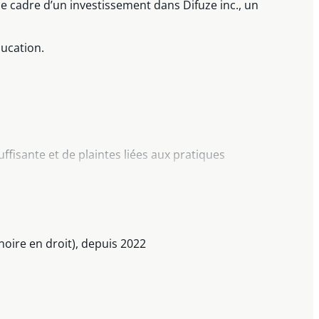
e cadre d’un investissement dans Difuze inc., un
ducation.
ffisante et de plaintes liées aux pratiques
ique.
e confidentialité, de non-concurrence et de non-
oire en droit), depuis 2022
de travail.