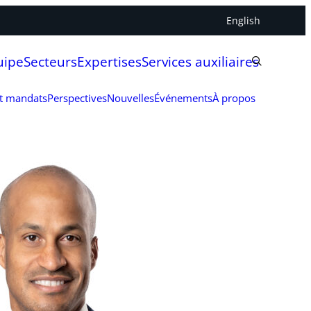
English
uipe
Secteurs
Expertises
Services auxiliaires
et mandats
Perspectives
Nouvelles
Événements
À propos