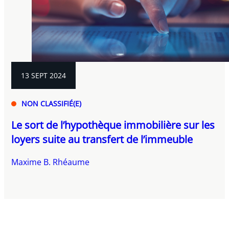
13 SEPT 2024
NON CLASSIFIÉ(E)
Le sort de l’hypothèque immobilière sur les
loyers suite au transfert de l’immeuble
Maxime B. Rhéaume