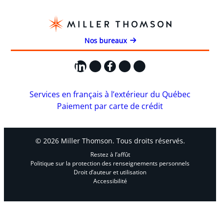
Nos bureaux
LinkedIn
X
Facebook
Instagram
YouTube
Services en français à l’extérieur du Québec
Paiement par carte de crédit
© 2026 Miller Thomson. Tous droits réservés.
Restez à l’affût
Politique sur la protection des renseignements personnels
Droit d’auteur et utilisation
Accessibilité