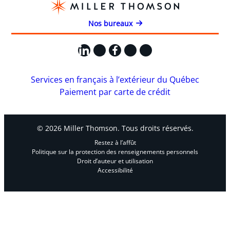
Nos bureaux
LinkedIn
X
Facebook
Instagram
YouTube
Services en français à l’extérieur du Québec
Paiement par carte de crédit
© 2026 Miller Thomson. Tous droits réservés.
Restez à l’affût
Politique sur la protection des renseignements personnels
Droit d’auteur et utilisation
Accessibilité