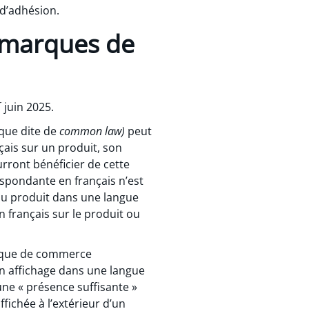
 d’adhésion.
s marques de
r
juin 2025.
que dite de
common law)
peut
çais sur un produit, son
rront bénéficier de cette
pondante en français n’est
 du produit dans une langue
n français sur le produit ou
marque de commerce
on affichage dans une langue
une « présence suffisante »
ichée à l’extérieur d’un