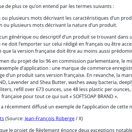
se de plus ce qu’on entend par les termes suivants :
n ou plusieurs mots décrivant les caractéristiques d’un prod
n ou plusieurs mots décrivant la nature d’un produit.
’aucun générique ou descriptif d’un produit se trouvant da
ne doit l’emporter sur celui rédigé en français ou être acc
fie que la version française doit être au moins aussi prédomi
en du projet de loi 96 en commission parlementaire, le mi
n exemple d’application : une marque de commerce enregis
lage d’un produit sans version française. En revanche, la 
, Lavender and Shea Butter, washes away bacteria, deeply 
7 liters, refill over 673 ounces, use 48 less plastic per ounce
 française pour tout ce qui suit « SOFTSOAP BRAND ».
récemment diffusé un exemple de l’application de cette no
ts
(Source:
Jean-François Roberge
/ X)
r que le projet de Règlement énonce deux exceptions notable