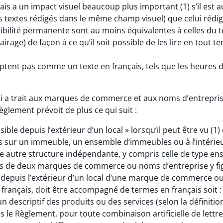
ais a un impact visuel beaucoup plus important (1) s’il est
es textes rédigés dans le même champ visuel) que celui rédi
a visibilité permanente sont au moins équivalentes à celles du
airage) de façon à ce qu’il soit possible de les lire en tout t
tent pas comme un texte en français, tels que les heures d’
ui a trait aux marques de commerce et aux noms d’entrepri
Règlement prévoit de plus ce qui suit :
isible depuis l’extérieur d’un local » lorsqu’il peut être vu (1
s sur un immeuble, un ensemble d’immeubles ou à l’intérie
e autre structure indépendante, y compris celle de type ens
lus de deux marques de commerce ou noms d’entreprise y fi
ble depuis l’extérieur d’un local d’une marque de commerce 
français, doit être accompagné de termes en français soit : 
 un descriptif des produits ou des services (selon la définitio
ns le Règlement, pour toute combinaison artificielle de lettre