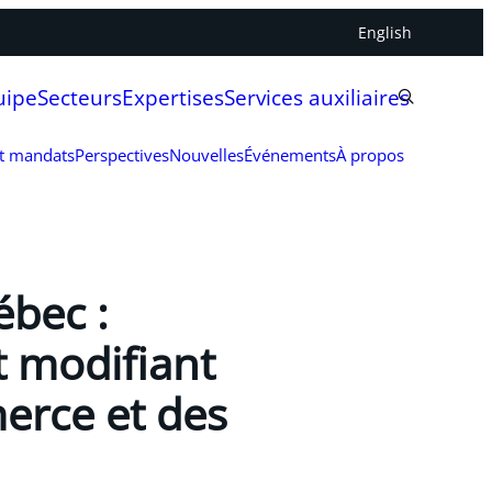
English
uipe
Secteurs
Expertises
Services auxiliaires
et mandats
Perspectives
Nouvelles
Événements
À propos
ébec :
t modifiant
erce et des