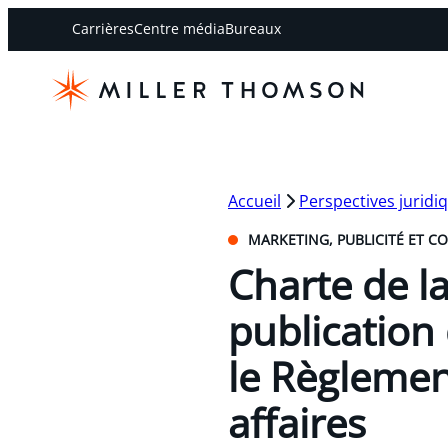
Carrières
Centre média
Bureaux
Accueil
Perspectives juridi
MARKETING, PUBLICITÉ ET C
Charte de l
publication
le Règlemen
affaires