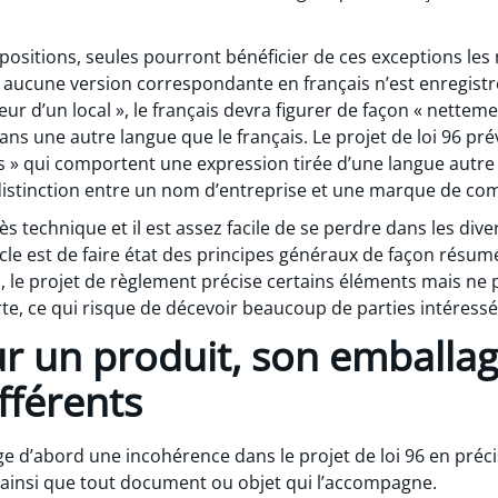
spositions, seules pourront bénéficier de ces exceptions 
ucune version correspondante en français n’est enregistrée
rieur d’un local », le français devra figurer de façon « nette
ns une autre langue que le français. Le projet de loi 96 prév
 » qui comportent une expression tirée d’une langue autre qu
a distinction entre un nom d’entreprise et une marque de c
s technique et il est assez facile de se perdre dans les dive
ticle est de faire état des principes généraux de façon rés
, le projet de règlement précise certains éléments mais ne 
te, ce qui risque de décevoir beaucoup de parties intéressé
ur un produit, son emballag
férents
e d’abord une incohérence dans le projet de loi 96 en préci
ainsi que tout document ou objet qui l’accompagne.