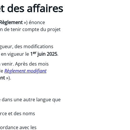
 des affaires
Règlement
») énonce
fin de tenir compte du projet
vigueur, des modifications
er
t en vigueur le
1
juin 2025
.
 venir. Après des mois
de
Règlement modifiant
ent
»).
ée dans une autre langue que
erce et des noms
ncordance avec les