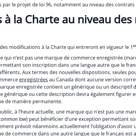
 par le projet de loi 96, notamment au niveau des contrats
s à la Charte au niveau de
e
es modifications à la Charte qui entreront en vigueur le 1
que qui n’est pas une marque de commerce enregistrée (mar
ermettant son inscription dans une langue autre que le fran
fférents. Aux termes des nouvelles dispositions, seules pou
commerce
enregistrées
au Canada dont aucune version corres
 marque enregistrée contient un générique ou un descriptif
me générique ou cette description devra également figurer e
ache de manière permanente.
ge public, à l’heure actuelle, une marque qui n’est pas une 
common law
) peut bénéficier d’une exception permettant s
lement prévoit néanmoins actuellement l’obligation d’avoir 
e de commerce dans une autre langue que le français est aff