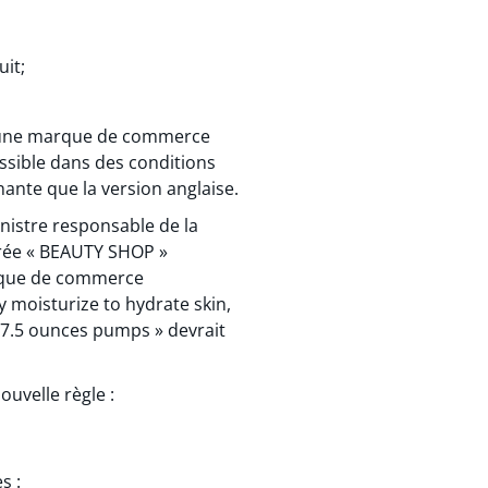
uit;
ns une marque de commerce
essible dans des conditions
nante que la version anglaise.
nistre responsable de la
trée « BEAUTY SHOP »
marque de commerce
moisturize to hydrate skin,
s, 7.5 ounces pumps » devrait
uvelle règle :
s :