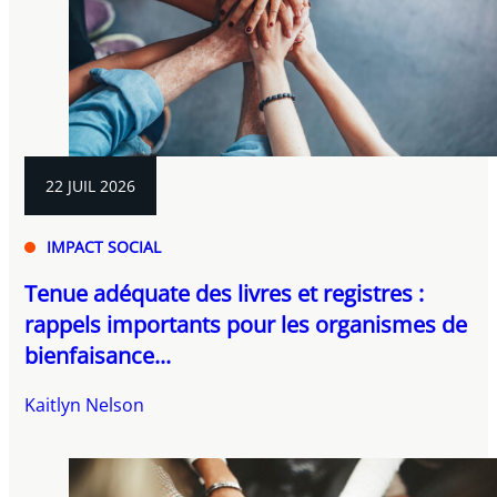
22 JUIL 2026
IMPACT SOCIAL
Tenue adéquate des livres et registres :
rappels importants pour les organismes de
bienfaisance...
Kaitlyn Nelson