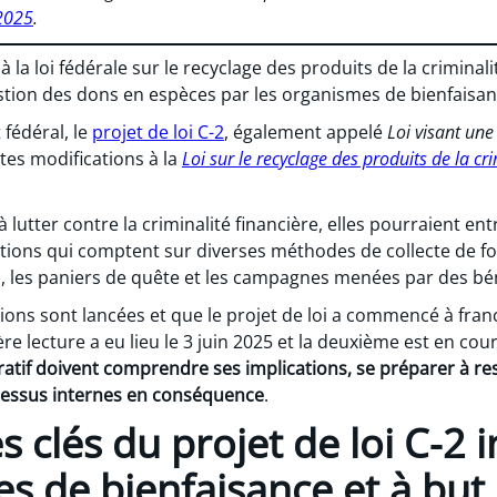
 2025
.
 la loi fédérale sur le recyclage des produits de la criminal
estion des dons en espèces par les organismes de bienfaisanc
fédéral, le
projet de loi C-2
, également appelé
Loi visant une
tes modifications à la
Loi sur le recyclage des produits de la cr
 lutter contre la criminalité financière, elles pourraient en
ations qui comptent sur diverses méthodes de collecte de 
, les paniers de quête et les campagnes menées par des bé
ons sont lancées et que le projet de loi a commencé à franc
ère lecture a eu lieu le 3 juin 2025 et la deuxième est en cou
ratif doivent comprendre ses implications, se préparer à re
ocessus internes en conséquence
.
clés du projet de loi C-2 i
s de bienfaisance et à but 