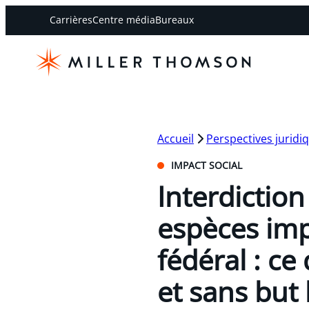
Carrières
Centre média
Bureaux
Accueil
Perspectives juridi
IMPACT SOCIAL
Interdictio
espèces imp
fédéral : c
et sans but 