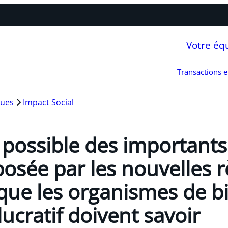
Votre éq
Transactions 
ques
Impact Social
n possible des important
osée par les nouvelles r
e que les organismes de b
lucratif doivent savoir