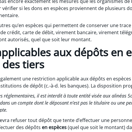
 pas encore exactement les mesures que les organismes de 
 vérifier si les dons en espèces proviennent de plusieurs do
mentaire.
tres qu’en espèces qui permettent de conserver une trace é
de crédit, carte de débit, virement bancaire, virement télé
nt autorisés, quel que soit leur montant.
 applicables aux dépôts en 
 des tiers
également une restriction applicable aux dépôts en espèces e
stitutions de dépôt (c.-à-d. les banques). La disposition pro
réglementaires, il est interdit à toute entité visée aux alinéas 5a), b
dans un compte dont le déposant n’est pas le titulaire ou une p
pte.
vra refuser tout dépôt que tente d’effectuer une personne 
fectuer des dépôts
en espèces
(quel que soit le montant) d