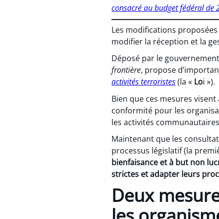
consacré au budget fédéral de
Les modifications proposées à
modifier la réception et la g
Déposé par le gouvernement 
frontière
, propose d’importan
activités terroristes
(la «
Lo
i »).
Bien que ces mesures visent à
conformité pour les organis
les activités communautaires
Maintenant que les consultati
processus législatif (la premi
bienfaisance et à but non luc
strictes et adapter leurs pr
Deux mesures 
les organisme