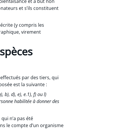
bienfaisance et à but non
nateurs et s’ils constituent
crite (y compris les
graphique, virement
espèces
ffectués par des tiers, qui
posée est la suivante :
), d), e), e.‍1), f) ou l)
ersonne habilitée à donner des
qui n’a pas été
ans le compte d’un organisme