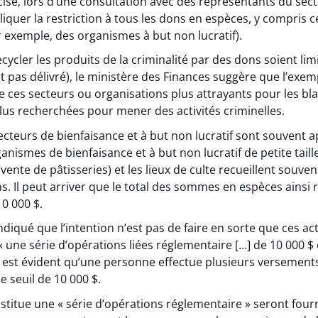
isé, lors d’une consultation avec des représentants du sect
pliquer la restriction à tous les dons en espèces, y compris 
 exemple, des organismes à but non lucratif).
ecycler les produits de la criminalité par des dons soient li
st pas délivré), le ministère des Finances suggère que l’exe
e ces secteurs ou organisations plus attrayants pour les bl
 plus recherchées pour mener des activités criminelles.
ecteurs de bienfaisance et à but non lucratif sont souvent 
anismes de bienfaisance et à but non lucratif de petite taill
nte de pâtisseries) et les lieux de culte recueillent souve
. Il peut arriver que le total des sommes en espèces ainsi r
0 000 $.
ndiqué que l’intention n’est pas de faire en sorte que ces a
 « une série d’opérations liées réglementaire […] de 10 000 $ 
 il est évident qu’une personne effectue plusieurs versement
e seuil de 10 000 $.
stitue une « série d’opérations réglementaire » seront four