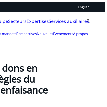
English
uipe
Secteurs
Expertises
Services auxiliaires
et mandats
Perspectives
Nouvelles
Événements
À propos
s dons en
ègles du
ienfaisance