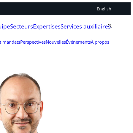
English
uipe
Secteurs
Expertises
Services auxiliaires
et mandats
Perspectives
Nouvelles
Événements
À propos