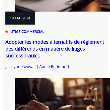
14 MAI 2024
LITIGE COMMERCIAL
Adopter les modes alternatifs de règlement
des différends en matière de litiges
successoraux :...
Jacklynn Pivovar
Annie Redmond