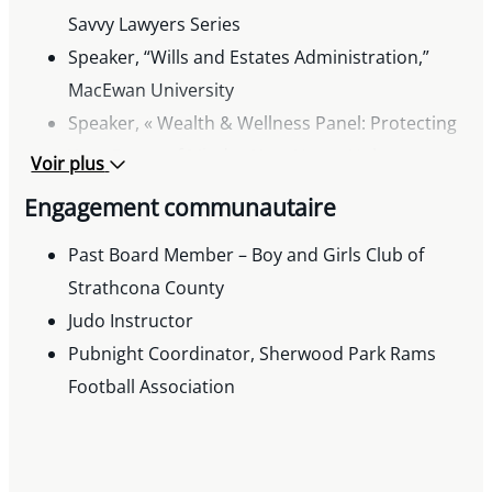
Savvy Lawyers Series
Speaker, “Wills and Estates Administration,”
MacEwan University
Speaker, « Wealth & Wellness Panel: Protecting
Your Peace of Mind », Next Home Hub
Voir plus
Presenter, « Estate Administration 101 »,
Engagement communautaire
Edmonton Community Foundation
Past Board Member – Boy and Girls Club of
Strathcona County
Judo Instructor
Pubnight Coordinator, Sherwood Park Rams
Football Association