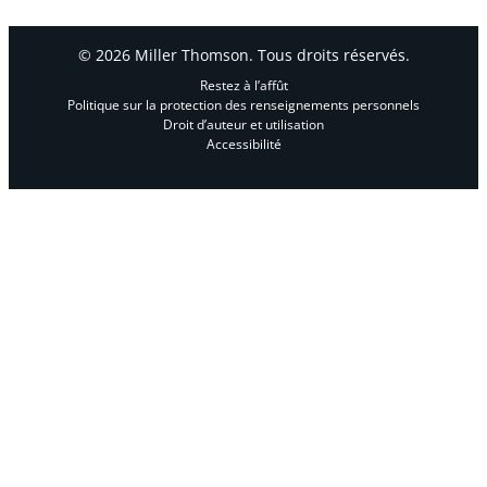
© 2026 Miller Thomson. Tous droits réservés.
Restez à l’affût
Politique sur la protection des renseignements personnels
Droit d’auteur et utilisation
Accessibilité