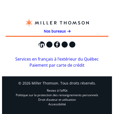
Nos bureaux
LinkedIn
X
Facebook
Instagram
YouTube
Services en français à l’extérieur du Québec
Paiement par carte de crédit
© 2026 Miller Thomson. Tous droits réservés.
Restez à l’affût
Politique sur la protection des renseignements personnels
Droit d’auteur et utilisation
Accessibilité