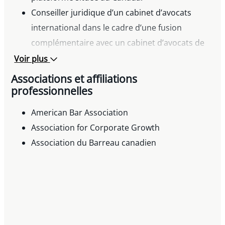
Conseiller juridique d’un cabinet d’avocats
international dans le cadre d’une fusion
complémentaire avec un cabinet d’avocats de
Colombie-Britannique.
Voir plus
Conseiller juridique des actionnaires d’une
Associations et affiliations
société exerçant ses activités au Canada et aux
professionnelles
États-Unis dans le cadre de la recapitalisation
American Bar Association
de la société.
Association for Corporate Growth
Conseiller juridique d’une société de capital-
Association du Barreau canadien
investissement des Pays-Bas et de sa société de
plateforme basée au Royaume-Uni dans le
cadre de l’acquisition complémentaire d’une
société située au Canada.
Conseiller juridique d’une société canadienne
dans le cadre de l’acquisition d’une société