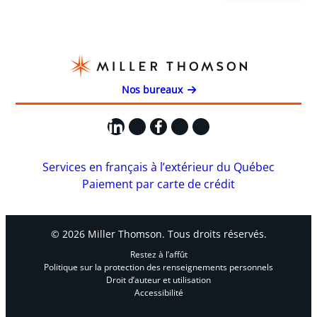
Nos bureaux
LinkedIn
X
Facebook
Instagram
YouTube
Services en français à l’extérieur du Québec
Paiement par carte de crédit
© 2026 Miller Thomson. Tous droits réservés.
Restez à l’affût
Politique sur la protection des renseignements personnels
Droit d’auteur et utilisation
Accessibilité