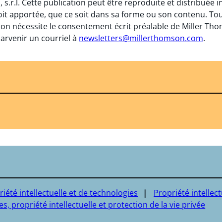
, s.r.l. Cette publication peut être reproduite et distribuée
oit apportée, que ce soit dans sa forme ou son contenu. To
on nécessite le consentement écrit préalable de Miller Thomso
arvenir un courriel à
newsletters@millerthomson.com
.
riété intellectuelle et de technologies
Propriété intellect
s, propriété intellectuelle et protection de la vie privée