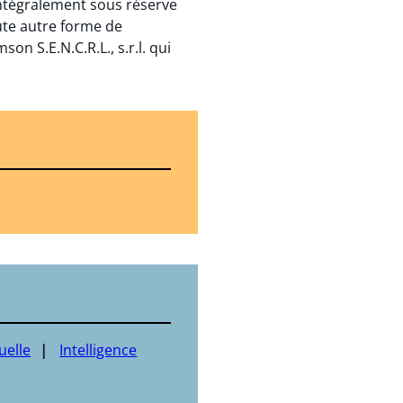
 intégralement sous réserve
ute autre forme de
n S.E.N.C.R.L., s.r.l. qui
uelle
Intelligence