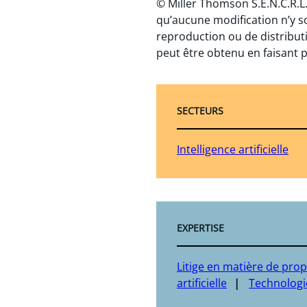
© Miller Thomson S.E.N.C.R.L.
qu’aucune modification n’y s
reproduction ou de distributi
peut être obtenu en faisant p
SECTEURS
Intelligence artificielle
EXPERTISE
Litige en matière de prop
artificielle
Technologie