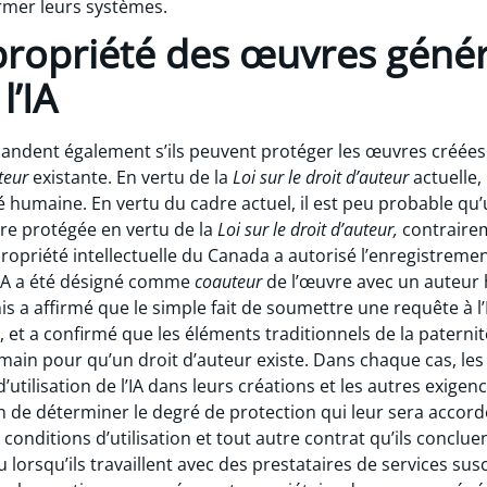
former leurs systèmes.
 propriété des œuvres géné
l’IA
emandent également s’ils peuvent protéger les œuvres créées
uteur
existante. En vertu de la
Loi sur le droit d’auteur
actuelle,
ité humaine. En vertu du cadre actuel, il est peu probable 
tre protégée en vertu de la
Loi sur le droit d’auteur,
contraire
la propriété intellectuelle du Canada a autorisé l’enregistreme
’IA a été désigné comme
coauteur
de l’œuvre avec un auteur 
is a affirmé que le simple fait de soumettre une requête à l’I
 et a confirmé que les éléments traditionnels de la paterni
umain pour qu’un droit d’auteur existe. Dans chaque cas, les u
utilisation de l’IA dans leurs créations et les autres exige
 de déterminer le degré de protection qui leur sera accordé. 
 conditions d’utilisation et tout autre contrat qu’ils concluen
 lorsqu’ils travaillent avec des prestataires de services susce