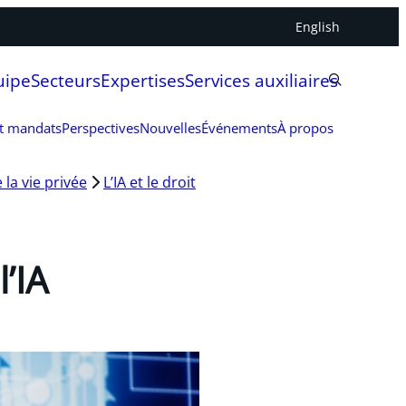
English
uipe
Secteurs
Expertises
Services auxiliaires
et mandats
Perspectives
Nouvelles
Événements
À propos
 la vie privée
L’IA et le droit
l’IA