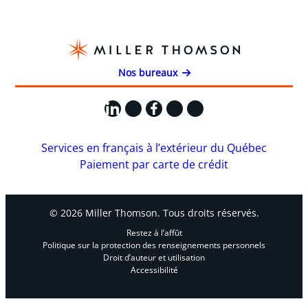
Nos bureaux
LinkedIn
X
Facebook
Instagram
YouTube
Services en français à l’extérieur du Québec
Paiement par carte de crédit
© 2026 Miller Thomson. Tous droits réservés.
Restez à l’affût
Politique sur la protection des renseignements personnels
Droit d’auteur et utilisation
Accessibilité