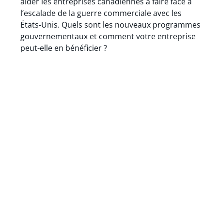
aider les entreprises canadiennes à faire face à
l’escalade de la guerre commerciale avec les
États-Unis. Quels sont les nouveaux programmes
gouvernementaux et comment votre entreprise
peut-elle en bénéficier ?
Tarifs américains : pouvez-vous vous soustraire à
votre contrat ?
( 05 MARS 2025 ) – Les tarifs
imposés par les États-Unis peuvent-ils être
considérés comme un cas de force majeure et
vous permettre de vous dégager de votre
contrat? Découvrez les facteurs qui pourraient
influencer vos options.
Augmentation du prix des matériaux en raison
des tarifs douaniers : à qui revient la facture ?
( 24
FÉVR 2025 ) – Le présent texte explore la question
en fonction du type de contrat et propose des
stratégies permettant de mieux anticiper et gérer
ces risques dans vos projets de construction.