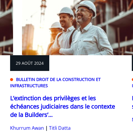
29 AOÛT 2024
BULLETIN DROIT DE LA CONSTRUCTION ET
INFRASTRUCTURES
L’extinction des privilèges et les
échéances judiciaires dans le contexte
de la Builders’...
Khurrum Awan
Titli Datta