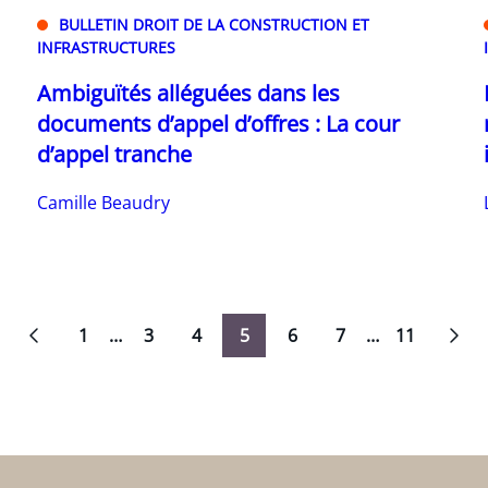
BULLETIN DROIT DE LA CONSTRUCTION ET
INFRASTRUCTURES
Ambiguïtés alléguées dans les
documents d’appel d’offres : La cour
d’appel tranche
Camille Beaudry
1
…
3
4
5
6
7
…
11
Navigation