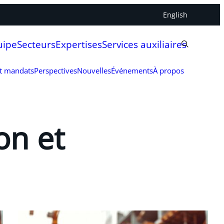
English
uipe
Secteurs
Expertises
Services auxiliaires
et mandats
Perspectives
Nouvelles
Événements
À propos
on et