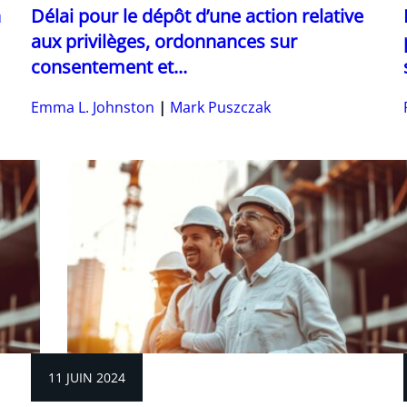
n
Délai pour le dépôt d’une action relative
aux privilèges, ordonnances sur
consentement et...
Emma L. Johnston
Mark Puszczak
11 JUIN 2024