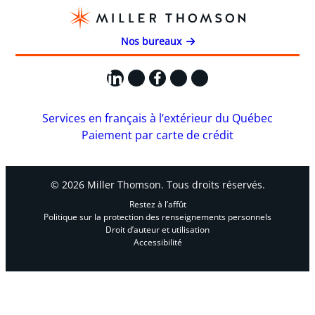
Nos bureaux
LinkedIn
X
Facebook
Instagram
YouTube
Services en français à l’extérieur du Québec
Paiement par carte de crédit
© 2026 Miller Thomson. Tous droits réservés.
Restez à l’affût
Politique sur la protection des renseignements personnels
Droit d’auteur et utilisation
Accessibilité