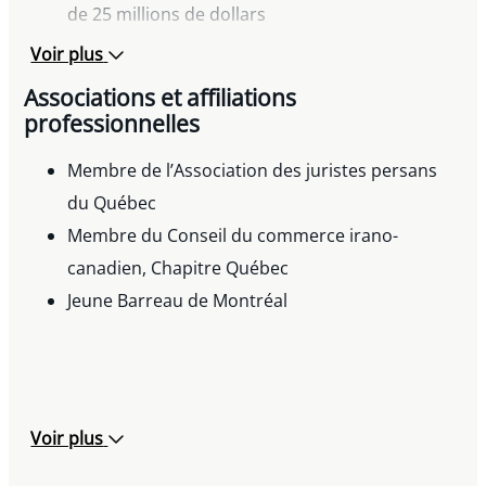
de 25 millions de dollars
Représentation devant la Cour Suprême du
Voir plus
Canada dans l’affaire Montréal (Ville) c. Lonardi
Associations et affiliations
Représentation d’un actionnaire minoritaire
professionnelles
dans le cadre d’un recours en oppression et en
Membre de l’Association des juristes persans
action dérivée
du Québec
Conseils juridiques et stratégiques auprès d’un
Membre du Conseil du commerce irano-
franchisé dans la gestion de ses affaires
canadien, Chapitre Québec
commerciales
Jeune Barreau de Montréal
Voir plus