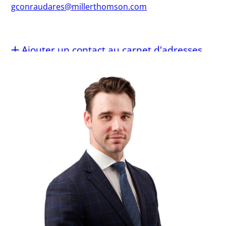
gconraudares@millerthomson.com
Ajouter un contact au carnet d'adresses